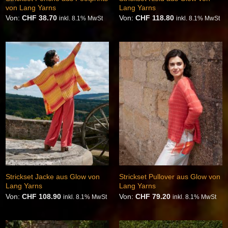
von Lang Yarns
Lang Yarns
Von:
CHF
38.70
Von:
CHF
118.80
inkl. 8.1% MwSt
inkl. 8.1% MwSt
Auf die
Auf die
Wunschliste
Wunschliste
Strickset Jacke aus Glow von
Strickset Pullover aus Glow von
Lang Yarns
Lang Yarns
Von:
CHF
108.90
Von:
CHF
79.20
inkl. 8.1% MwSt
inkl. 8.1% MwSt