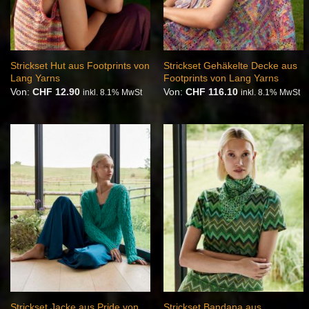
Strickset Hut aus Footprints von
Strickset Gehäkelte Decke aus
Lang Yarns
Footprints von Lang Yarns
Von:
CHF
12.90
Von:
CHF
116.10
inkl. 8.1% MwSt
inkl. 8.1% MwSt
Auf die
Auf die
Wunschliste
Wunschliste
Strickset Jacke aus Pride von
Strickset Bandana aus