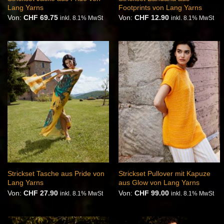
Lang Yarns
Footprints von Lang Yarns
Von:
CHF
69.75
Von:
CHF
12.90
inkl. 8.1% MwSt
inkl. 8.1% MwSt
Auf die
Auf die
Wunschliste
Wunschliste
Strickset Tasche aus Pride von
Strickset Pullover mit Kapuze
Lang Yarns
aus Glow von Lang Yarns
Von:
CHF
27.90
Von:
CHF
99.00
inkl. 8.1% MwSt
inkl. 8.1% MwSt