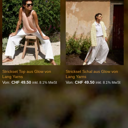
Auf die
Auf die
Wunschliste
Wunschliste
Strickset Top aus Glow von
Strickset Schal aus Glow von
Lang Yarns
Lang Yarns
Von:
CHF
49.50
Von:
CHF
49.50
inkl. 8.1% MwSt
inkl. 8.1% MwSt