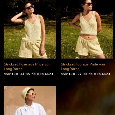
Auf die
Auf die
Wunschliste
Wunschliste
Strickset Hose aus Pride von
Strickset Top aus Pride von
Lang Yarns
Lang Yarns
Von:
CHF
41.85
Von:
CHF
27.90
inkl. 8.1% MwSt
inkl. 8.1% MwSt
Auf die
Wunschliste