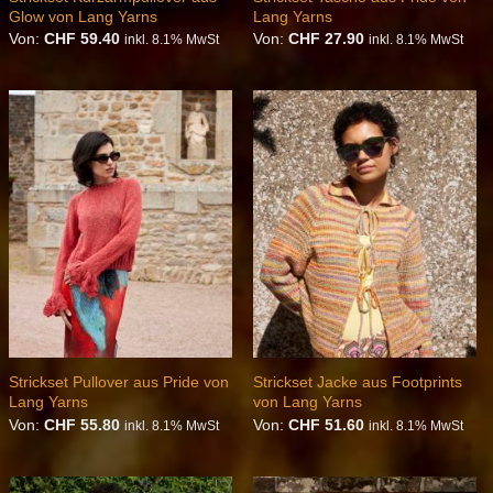
Glow von Lang Yarns
Lang Yarns
Von:
CHF
59.40
Von:
CHF
27.90
inkl. 8.1% MwSt
inkl. 8.1% MwSt
Auf die
Auf die
Wunschliste
Wunschliste
Strickset Pullover aus Pride von
Strickset Jacke aus Footprints
Lang Yarns
von Lang Yarns
Von:
CHF
55.80
Von:
CHF
51.60
inkl. 8.1% MwSt
inkl. 8.1% MwSt