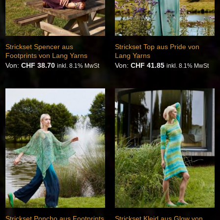
Strickset Spencer aus
Strickset Top aus Pride von
Footprints von Lang Yarns
Lang Yarns
Von:
CHF
38.70
Von:
CHF
41.85
inkl. 8.1% MwSt
inkl. 8.1% MwSt
Auf die
Auf die
Wunschliste
Wunschliste
Strickset Poncho aus Footprints
Strickset Kleid aus Glow von