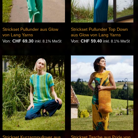
Strickset Pullunder aus Glow
Strickset Pullunder Top Down
von Lang Yarns
aus Glow von Lang Yarns
Von:
CHF
69.30
Von:
CHF
59.40
inkl. 8.1% MwSt
inkl. 8.1% MwSt
Auf die
Auf die
Wunschliste
Wunschliste
Strickset Kurzarmpullover aus
Strickset Tasche aus Pride von