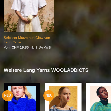
Strickset Mütze aus Glow von
Lang Yarns
Von:
CHF
19.80
inkl. 8.1% MwSt
Weitere Lang Yarns WOOLADDICTS
NEU
NEU
Auf die
Auf die
Auf
Wunschliste
Wunschliste
Wunsc