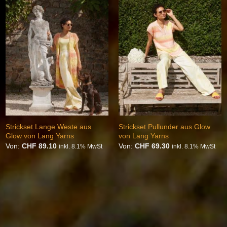
Auf die
Auf die
Wunschliste
Wunschliste
Strickset Lange Weste aus
Strickset Pullunder aus Glow
Glow von Lang Yarns
von Lang Yarns
Von:
CHF
89.10
Von:
CHF
69.30
inkl. 8.1% MwSt
inkl. 8.1% MwSt