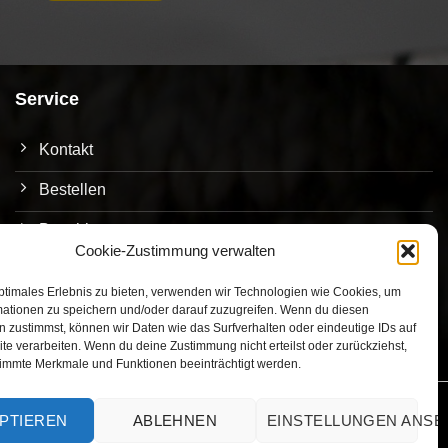
Service
Kontakt
Bestellen
Bezahlen
Cookie-Zustimmung verwalten
Versand
ptimales Erlebnis zu bieten, verwenden wir Technologien wie Cookies, um
Umtausch/Rückgabe
mationen zu speichern und/oder darauf zuzugreifen. Wenn du diesen
 zustimmst, können wir Daten wie das Surfverhalten oder eindeutige IDs auf
te verarbeiten. Wenn du deine Zustimmung nicht erteilst oder zurückziehst,
immte Merkmale und Funktionen beeinträchtigt werden.
PTIEREN
ABLEHNEN
EINSTELLUNGEN ANS