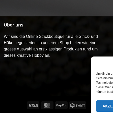
Über uns
Wir sind die Online Strickboutique für alle Strick- und
Häkelbegeisterten. In unserem Shop bieten wir eine
grosse Auswahl an erstklassigen Produkten rund um
dieses kreative Hobby an.
Um dir ein o
Geräteinfor
Technologien
dieser Websi
können best
Visa
MasterCard
PayPal
Twint
AKZE