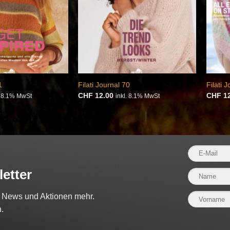
1
Filati Journal 70
Filati 
CHF
12.00
CHF
12
. 8.1% MwSt
inkl. 8.1% MwSt
etter
e News und Aktionen mehr.
.