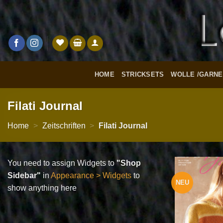
Zum
Inhalt
springen
HOME
STRICKSETS
WOLLE /GARNE
Filati Journal
Home
>
Zeitschriften
>
Filati Journal
You need to assign Widgets to
"Shop
Sidebar"
in
Appearance > Widgets
to
NEU
show anything here