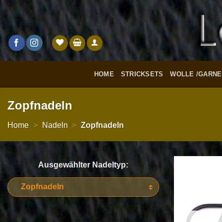
Zum
Inhalt
springen
HOME
STRICKSETS
WOLLE /GARNE
Zopfnadeln
Home
>
Nadeln
>
Zopfnadeln
Ausgewählter Nadeltyp: