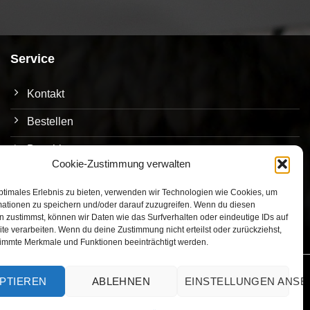
Service
Kontakt
Bestellen
Bezahlen
Cookie-Zustimmung verwalten
Versand
ptimales Erlebnis zu bieten, verwenden wir Technologien wie Cookies, um
Umtausch/Rückgabe
mationen zu speichern und/oder darauf zuzugreifen. Wenn du diesen
 zustimmst, können wir Daten wie das Surfverhalten oder eindeutige IDs auf
te verarbeiten. Wenn du deine Zustimmung nicht erteilst oder zurückziehst,
immte Merkmale und Funktionen beeinträchtigt werden.
PTIEREN
ABLEHNEN
EINSTELLUNGEN ANS