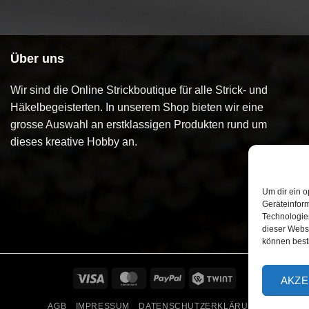
Über uns
Wir sind die Online Strickboutique für alle Strick- und
Häkelbegeisterten. In unserem Shop bieten wir eine
grosse Auswahl an erstklassigen Produkten rund um
dieses kreative Hobby an.
Um dir ein o
Geräteinfor
Technologien
dieser Websi
können best
Visa
MasterCard
PayPal
Twint
AKZE
AGB
IMPRESSUM
DATENSCHUTZERKLÄRUNG