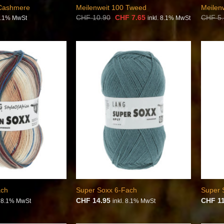
 Cashmere
Meilenweit 100 Tweed
Meilen
Ursprünglicher
Aktueller
CHF
10.90
CHF
7.65
CHF
5.
 8.1% MwSt
inkl. 8.1% MwSt
Preis
Preis
war:
ist:
CHF 10.90
CHF 7.65.
Auf die
Auf die
Wunschliste
Wunschliste
ach
Super Soxx 6-Fach
Super 
CHF
14.95
CHF
11
. 8.1% MwSt
inkl. 8.1% MwSt