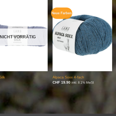
Neue Farben
Auf die
Auf die
Wunschliste
Wunschliste
NICHT VORRÄTIG
Silk
Alpaca Soxx 4-fach
CHF
19.90
inkl. 8.1% MwSt