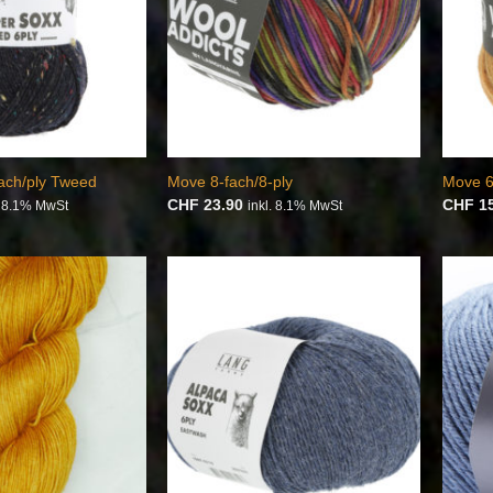
ach/ply Tweed
Move 8-fach/8-ply
Move 6
CHF
23.90
CHF
15
. 8.1% MwSt
inkl. 8.1% MwSt
Auf die
Auf die
Wunschliste
Wunschliste