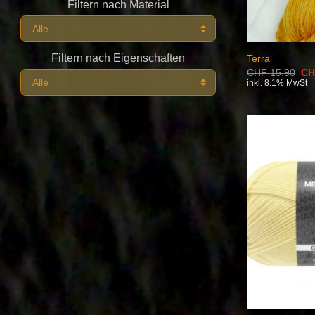
Filtern nach Material
Filtern nach Eigenschaften
Terra
Urs
CHF
15.90
CH
Pre
inkl. 8.1% MwSt
war
CH