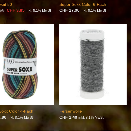
weit 50
Super Soxx Color 6-Fach
Ursprünglicher
Aktueller
50
CHF
3.85
CHF
17.90
inkl. 8.1% MwSt
inkl. 8.1% MwSt
Preis
Preis
war:
ist:
CHF 5.50
CHF 3.85.
Auf die
Auf die
Wunschliste
Wunschliste
Soxx Color 4-Fach
Fersenwolle
.90
CHF
1.40
inkl. 8.1% MwSt
inkl. 8.1% MwSt