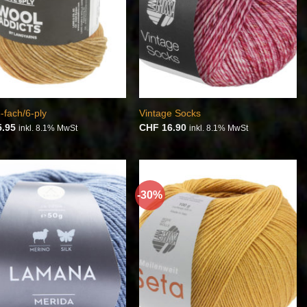
-fach/6-ply
Vintage Socks
.95
CHF
16.90
inkl. 8.1% MwSt
inkl. 8.1% MwSt
-30%
Auf die
Auf die
Wunschliste
Wunschliste