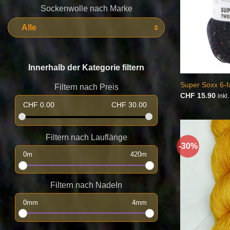
Sockenwolle nach Marke
Innerhalb der Kategorie filtern
Super Soxx 6-f
Filtern nach Preis
CHF
15.90
inkl
CHF
0.00
CHF
30.00
Filtern nach Lauflänge
-30%
0
m
420
m
Filtern nach Nadeln
0
mm
4
mm