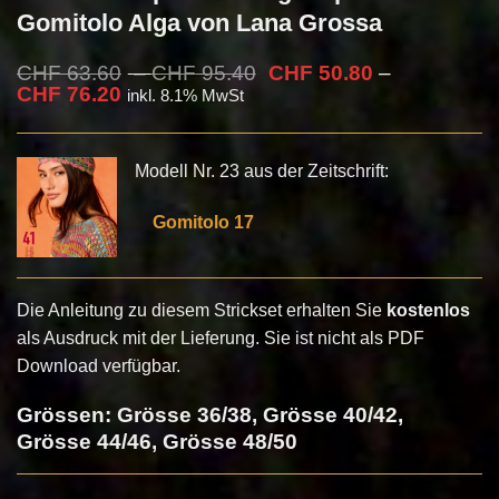
Gomitolo Alga von Lana Grossa
Preisspanne:
Ursprünglicher
CHF
63.60
–
CHF
95.40
CHF
50.80
–
Preisspanne:
Aktueller
CHF 63.60
Preis
CHF
76.20
inkl. 8.1% MwSt
CHF 50.80
Preis
bis
war:
bis
ist:
CHF 95.40
CHF 63.60
CHF 76.20
CHF 50.80
–
Modell Nr. 23 aus der Zeitschrift:
–
CHF 95.40Preisspanne:
CHF 76.20Preisspanne:
CHF 63.60
CHF 50.80
bis
Gomitolo 17
bis
CHF 95.40
CHF 76.20.
Die Anleitung zu diesem Strickset erhalten Sie
kostenlos
als Ausdruck mit der Lieferung. Sie ist nicht als PDF
Download verfügbar.
Grössen: Grösse 36/38, Grösse 40/42,
Grösse 44/46, Grösse 48/50