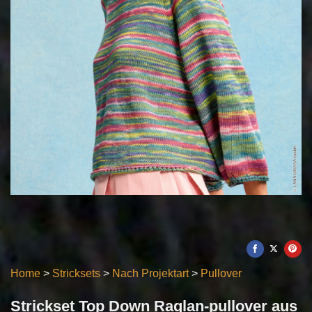
Home
>
Stricksets
>
Nach Projektart
>
Pullover
Strickset Top Down Raglan-pullover aus