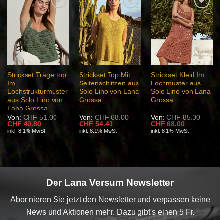
Auf die
Auf die
Auf die
Wunschliste
Wunschliste
Wunschliste
Strickset Trägertop
Strickset Top Mit
Strickset Kleid Im
Im
Seitenschlitzen aus
Lochmuster aus
Lochstrukturmuster
Solo Lino von Lana
Solo Lino von Lana
aus Solo Lino von
Grossa
Grossa
Lana Grossa
Von:
CHF
51.00
Von:
CHF
68.00
Von:
CHF
85.00
Ursprünglicher
Aktueller
Ursprünglicher
Aktueller
Ursprünglicher
Aktueller
CHF
40.80
CHF
54.40
CHF
68.00
Preis
Preis
Preis
Preis
Preis
Preis
inkl. 8.1% MwSt
inkl. 8.1% MwSt
inkl. 8.1% MwSt
war:
ist:
war:
ist:
war:
ist:
CHF 51.00
CHF 40.80.
CHF 68.00
CHF 54.40.
CHF 85.00
CHF 68.00.
Der Lana Versum Newsletter
Abonnieren Sie jetzt den Newsletter und verpassen keine
News und Aktionen mehr. Dazu gibt's einen 5 Fr.