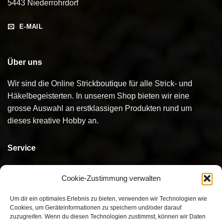
5443 Niederrohrdorf
E-MAIL
Über uns
Wir sind die Online Strickboutique für alle Strick- und
Häkelbegeisterten. In unserem Shop bieten wir eine
grosse Auswahl an erstklassigen Produkten rund um
dieses kreative Hobby an.
Service
Kontakt
Cookie-Zustimmung verwalten
Bestellen
Um dir ein optimales Erlebnis zu bieten, verwenden wir Technologien wie
Cookies, um Geräteinformationen zu speichern und/oder darauf
Bezahlen
zuzugreifen. Wenn du diesen Technologien zustimmst, können wir Daten