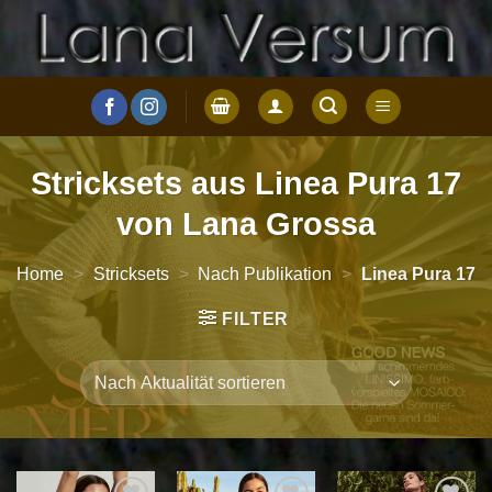
Zum
Inhalt
springen
Stricksets aus Linea Pura 17
von Lana Grossa
Home
>
Stricksets
>
Nach Publikation
>
Linea Pura 17
FILTER