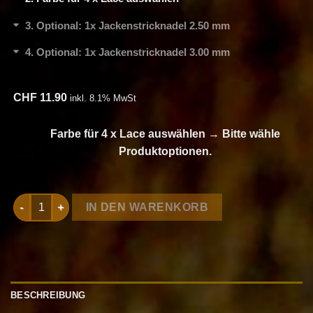
3
Optional: 1x Jackenstricknadel 2.50 mm
4
Optional: 1x Jackenstricknadel 3.00 mm
CHF
11.90
inkl. 8.1% MwSt
Farbe für 4 x Lace auswählen
→
Bitte wähle
Produktoptionen.
Strickset Schal aus Lace von Lang Yarns Menge
IN DEN WARENKORB
BESCHREIBUNG