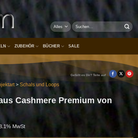
Suchen
nach:
ELN
ZUBEHÖR
BÜCHER
SALE
Gefällt es Dir? Teile auf
jektart
>
Schals und Loops
l aus Cashmere Premium von
. 8.1% MwSt