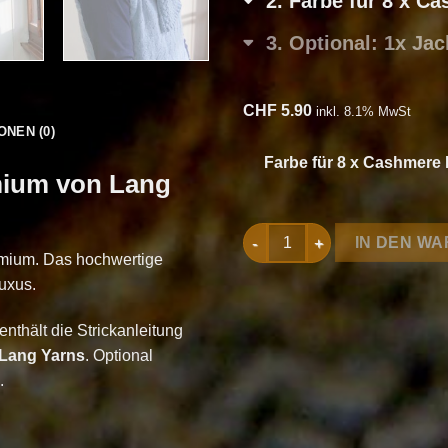
2
Farbe für 8 x C
3
Optional: 1x Ja
CHF
5.90
inkl. 8.1% MwSt
ONEN (0)
Farbe für 8 x Cashmer
mium von Lang
Strickset Schal aus Cashmer
IN DEN W
emium. Das hochwertige
uxus.
nthält die Strickanleitung
Lang Yarns
. Optional
.