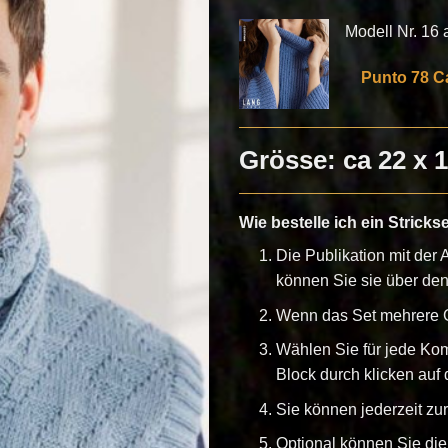
Modell Nr. 16 au
Punto 78 C
Grösse: ca 22 x 
Wie bestelle ich ein Stricks
Die Publikation mit der A
können Sie sie über de
Wenn das Set mehrere G
Wählen Sie für jede Ko
Block durch klicken auf d
Sie können jederzeit z
Optional können Sie die