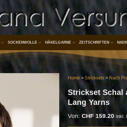
SOCKENWOLLE
HÄKELGARNE
ZEITSCHRIFTEN
NAD
Home
>
Stricksets
>
Nach Pro
Strickset Scha
Auf die
Wunschliste
Lang Yarns
Von:
CHF
159.20
inkl