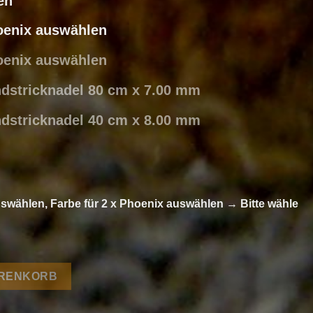
en
hoenix auswählen
hoenix auswählen
ndstricknadel 80 cm x 7.00 mm
ndstricknadel 40 cm x 8.00 mm
uswählen, Farbe für 2 x Phoenix auswählen
→
Bitte wähle
aus Phoenix von Lang Yarns Menge
ARENKORB