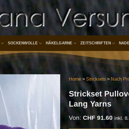
SOCKENWOLLE
HÄKELGARNE
ZEITSCHRIFTEN
NAD
Home
>
Stricksets
>
Nach Pro
Strickset Pull
Auf die
Wunschliste
Lang Yarns
Von:
CHF
91.60
inkl. 