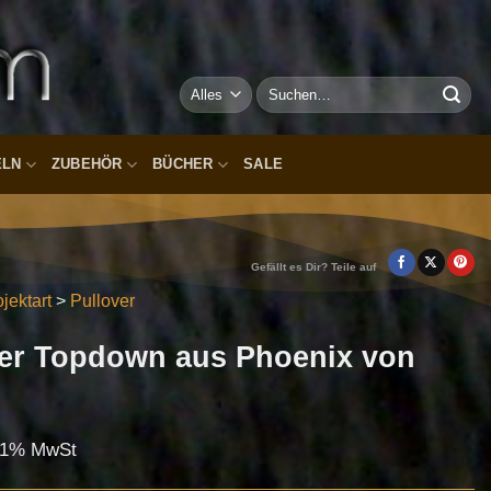
Suchen
nach:
ELN
ZUBEHÖR
BÜCHER
SALE
Gefällt es Dir? Teile auf
jektart
>
Pullover
over Topdown aus Phoenix von
8.1% MwSt