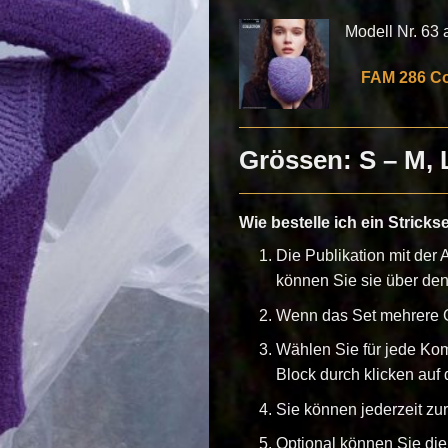
Modell Nr. 63 au
FAM 286 Col
Grössen: S – M, 
Wie bestelle ich ein Stricks
Die Publikation mit der A
können Sie sie über de
Wenn das Set mehrere G
Wählen Sie für jede Ko
Block durch klicken auf d
Sie können jederzeit z
Optional können Sie die