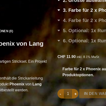
2
Grösse auswähl
3
Farbe für 2 x P
4
Farbe für 2 x P
5
Optional: 1x Ru
ONEN (0)
6
Optional: 1x Ru
hoenix von Lang
CHF
11.90
inkl. 8.1% MwSt
tigen Strickset. Ein Projekt
Farbe für 2 x Phoenix a
Produktoptionen.
nthält die Strickanleitung
odukt
Phoenix
von
Lang
tbestellt werden.
Strickset Pullover Topdown 
IN DEN W