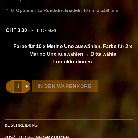
6
Optional: 1x Rundstricknadeln 40 cm x 5.50 mm
CHF
0.00
inkl. 8.1% MwSt
Farbe für 10 x Merino Uno auswählen, Farbe für 2 x
Merino Uno auswählen
→
Bitte wähle
Produktoptionen.
Strickset Pullover Mit Streifen aus Merino Uno von Lana Gros
IN DEN WARENKORB
BESCHREIBUNG
ZUSÄTZLICHE INFORMATIONEN