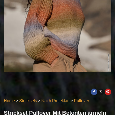
Home
>
Stricksets
>
Nach Projektart
>
Pullover
Strickset Pullover Mit Betonten ärmeln