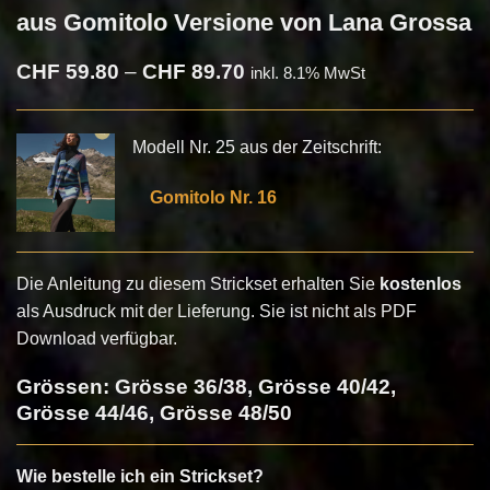
aus Gomitolo Versione von Lana Grossa
Preisspanne:
CHF
59.80
–
CHF
89.70
inkl. 8.1% MwSt
CHF 59.80
bis
CHF 89.70
Modell Nr. 25 aus der Zeitschrift:
Gomitolo Nr. 16
Die Anleitung zu diesem Strickset erhalten Sie
kostenlos
als Ausdruck mit der Lieferung. Sie ist nicht als PDF
Download verfügbar.
Grössen: Grösse 36/38, Grösse 40/42,
Grösse 44/46, Grösse 48/50
Wie bestelle ich ein Strickset?