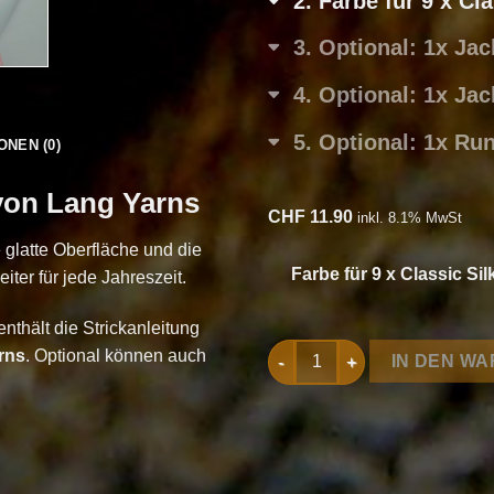
2
Farbe für 9 x Cl
3
Optional: 1x Ja
4
Optional: 1x Ja
5
Optional: 1x Ru
ONEN (0)
 von Lang Yarns
CHF
11.90
inkl. 8.1% MwSt
 glatte Oberfläche und die
Farbe für 9 x Classic Si
ter für jede Jahreszeit.
nthält die Strickanleitung
Strickset Pullover aus Classi
rns
. Optional können auch
IN DEN W