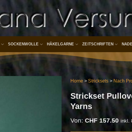
SOCKENWOLLE
HÄKELGARNE
ZEITSCHRIFTEN
NAD
Home
>
Stricksets
>
Nach Pro
Strickset Pullo
Auf die
Wunschliste
Yarns
Von:
CHF
157.50
inkl