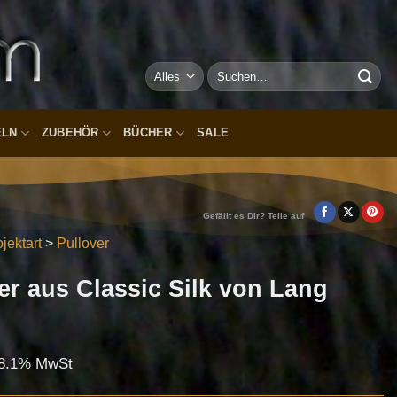
Suchen
nach:
ELN
ZUBEHÖR
BÜCHER
SALE
Gefällt es Dir? Teile auf
jektart
>
Pullover
ver aus Classic Silk von Lang
. 8.1% MwSt