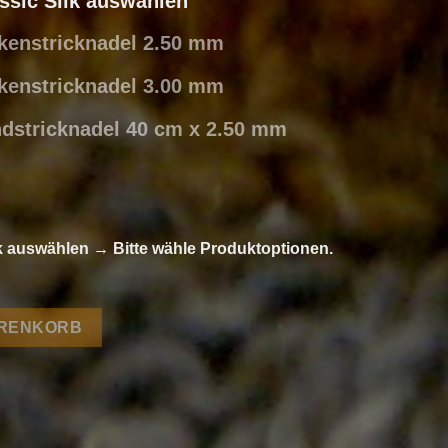
assic Silk auswählen
ckenstricknadel 2.50 mm
ckenstricknadel 3.00 mm
ndstricknadel 40 cm x 2.50 mm
lk auswählen
→
Bitte wähle Produktoptionen.
c Silk von Lang Yarns Menge
ARENKORB