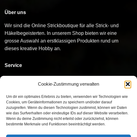
Über uns
Wir sind die Online Strickboutique für alle Strick- und
Häkelbegeisterten. In unserem Shop bieten wir eine
grosse Auswahl an erstklassigen Produkten rund um
dieses kreative Hobby an.
Service
Kontakt
Cookie-Zustimmung verwalten
Bestellen
Um dir ein optimales Erlebnis zu bieten, verwenden wir Technologien wie
Cookies, um Geräteinformationen zu speichern und/oder darauf
Bezahlen
zuzugreifen. Wenn du diesen Technologien zustimmst, können wir Daten
wie das Surfverhalten oder eindeutige IDs auf dieser Website verarbeiten.
Versand
Wenn du deine Zustimmung nicht erteilst oder zurückziehst, können
bestimmte Merkmale und Funktionen beeinträchtigt werden.
Umtausch/Rückgabe