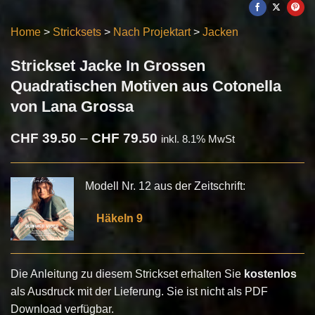
Home
>
Stricksets
>
Nach Projektart
>
Jacken
Strickset Jacke In Grossen
Quadratischen Motiven aus Cotonella
von Lana Grossa
Preisspanne:
CHF
39.50
–
CHF
79.50
inkl. 8.1% MwSt
CHF 39.50
bis
CHF 79.50
Modell Nr. 12 aus der Zeitschrift:
Häkeln 9
Die Anleitung zu diesem Strickset erhalten Sie
kostenlos
als Ausdruck mit der Lieferung. Sie ist nicht als PDF
Download verfügbar.