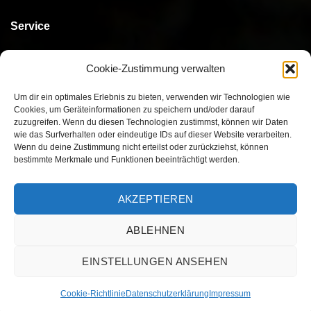
Service
Kontakt
Cookie-Zustimmung verwalten
Bestellen
Um dir ein optimales Erlebnis zu bieten, verwenden wir Technologien wie
Cookies, um Geräteinformationen zu speichern und/oder darauf
Bezahlen
zuzugreifen. Wenn du diesen Technologien zustimmst, können wir Daten
wie das Surfverhalten oder eindeutige IDs auf dieser Website verarbeiten.
Versand
Wenn du deine Zustimmung nicht erteilst oder zurückziehst, können
bestimmte Merkmale und Funktionen beeinträchtigt werden.
Umtausch/Rückgabe
AKZEPTIEREN
ABLEHNEN
Visa
MasterCard
PayPal
Twint
EINSTELLUNGEN ANSEHEN
AGB
IMPRESSUM
DATENSCHUTZERKLÄRUNG
Cookie-Richtlinie
Datenschutzerklärung
Impressum
Copyright 2026 ©
Lana Versum