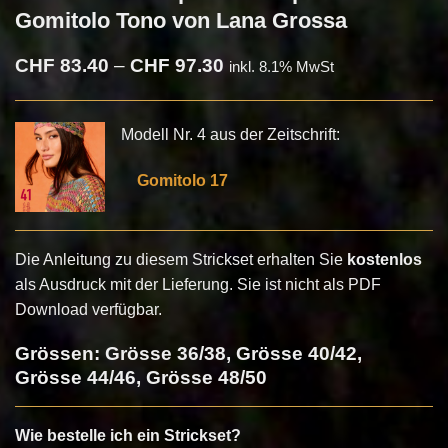
Gomitolo Tono von Lana Grossa
Preisspanne:
CHF
83.40
–
CHF
97.30
inkl. 8.1% MwSt
CHF 83.40
bis
CHF 97.30
Modell Nr. 4 aus der Zeitschrift:
Gomitolo 17
Die Anleitung zu diesem Strickset erhalten Sie
kostenlos
als Ausdruck mit der Lieferung. Sie ist nicht als PDF
Download verfügbar.
Grössen: Grösse 36/38, Grösse 40/42,
Grösse 44/46, Grösse 48/50
Wie bestelle ich ein Strickset?