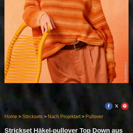
Home
>
Stricksets
>
Nach Projektart
>
Pullover
Strickset Häkel-pullover Top Down aus