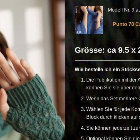
Modell Nr. 9 aus
Punto 78 C
Grösse: ca 9.5 x
Wie bestelle ich ein Stricks
Die Publikation mit der A
können Sie sie über de
Wenn das Set mehrere G
Wählen Sie für jede Ko
Block durch klicken auf d
Sie können jederzeit z
Optional können Sie die