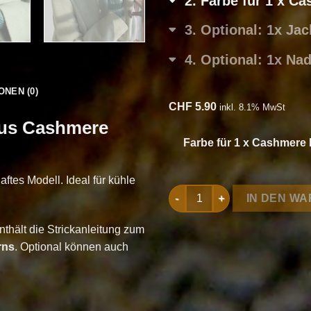
2
Farbe für 1 x C
3
Optional: 1x Ja
4
Optional: 1x Na
ONEN (0)
CHF
5.90
inkl. 8.1% MwSt
aus Cashmere
Farbe für 1 x Cashmere
ftes Modell. Ideal für kühle
Strickset Fingerlose Handsc
IN DEN W
thält die Strickanleitung zum
rns
. Optional können auch