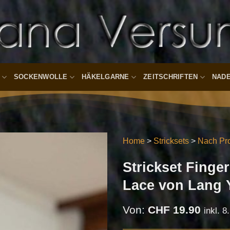
SOCKENWOLLE
HÄKELGARNE
ZEITSCHRIFTEN
NAD
Home
>
Stricksets
>
Nach Pro
Strickset Fing
Auf die
Wunschliste
Lace von Lang 
Von:
CHF
19.90
inkl. 