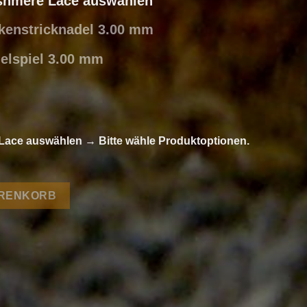
ashmere Lace auswählen
ckenstricknadel 3.00 mm
delspiel 3.00 mm
 Lace auswählen
→
Bitte wähle Produktoptionen.
huhe aus Cashmere Lace von Lang Yarns Menge
ARENKORB