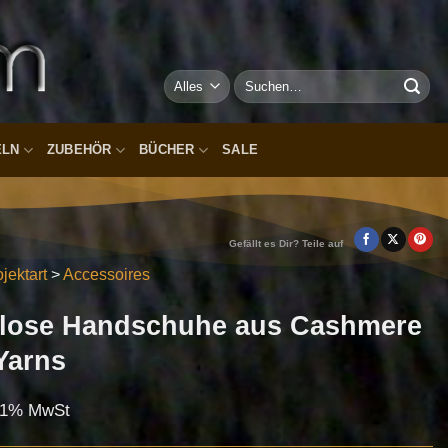
Suchen
nach:
ELN
ZUBEHÖR
BÜCHER
SALE
Gefällt es Dir? Teile auf
jektart
>
Accessoires
erlose Handschuhe aus Cashmere
Yarns
8.1% MwSt