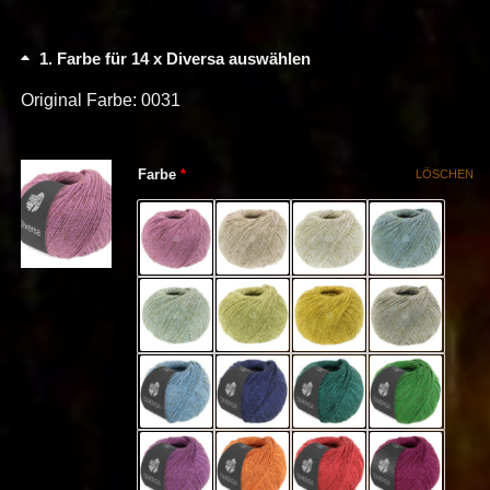
1
Farbe für 14 x Diversa auswählen
Original Farbe: 0031
(für Diversa)
Farbe
*
LÖSCHEN