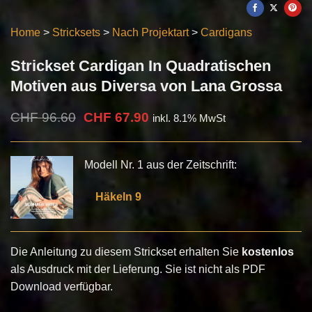
Home
>
Stricksets
>
Nach Projektart
>
Cardigans
Strickset Cardigan In Quadratischen
Motiven aus Diversa von Lana Grossa
Ursprünglicher
Aktueller
CHF
96.60
CHF
67.90
inkl. 8.1% MwSt
Preis
Preis
war:
ist:
CHF 96.60
CHF 67.90.
Modell Nr. 1 aus der Zeitschrift:
Häkeln 9
Die Anleitung zu diesem Strickset erhalten Sie
kostenlos
als Ausdruck mit der Lieferung. Sie ist nicht als PDF
Download verfügbar.