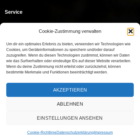
Service
Kontakt
Cookie-Zustimmung verwalten
Bestellen
Um dir ein optimales Erlebnis zu bieten, verwenden wir Technologien wie
Cookies, um Geräteinformationen zu speichern und/oder darauf
Bezahlen
zuzugreifen. Wenn du diesen Technologien zustimmst, können wir Daten
wie das Surfverhalten oder eindeutige IDs auf dieser Website verarbeiten.
Versand
Wenn du deine Zustimmung nicht erteilst oder zurückziehst, können
bestimmte Merkmale und Funktionen beeinträchtigt werden.
Umtausch/Rückgabe
AKZEPTIEREN
ABLEHNEN
Visa
MasterCard
PayPal
Twint
EINSTELLUNGEN ANSEHEN
AGB
IMPRESSUM
DATENSCHUTZERKLÄRUNG
Cookie-Richtlinie
Datenschutzerklärung
Impressum
Copyright 2026 ©
Lana Versum