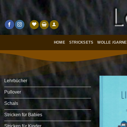
Zum
Inhalt
springen
HOME
STRICKSETS
WOLLE /GARNE
Lehrbücher
Pullover
Schals
Stricken für Babies
Stricken für Kinder