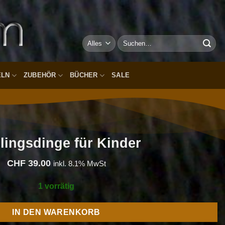
Suchen
nach:
ELN
ZUBEHÖR
BÜCHER
SALE
lingsdinge für Kinder
CHF
39.00
inkl. 8.1% MwSt
1 vorrätig
IN DEN WARENKORB