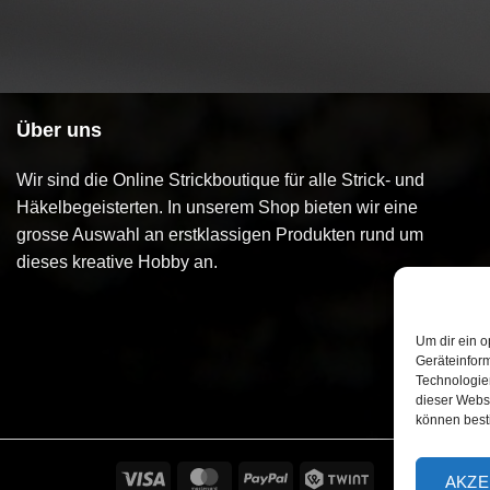
Über uns
Wir sind die Online Strickboutique für alle Strick- und
Häkelbegeisterten. In unserem Shop bieten wir eine
grosse Auswahl an erstklassigen Produkten rund um
dieses kreative Hobby an.
Um dir ein o
Geräteinfor
Technologien
dieser Websi
können best
Visa
MasterCard
PayPal
Twint
AKZE