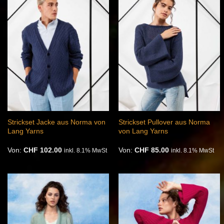
Auf die
Auf die
Wunschliste
Wunschliste
Strickset Jacke aus Norma von
Strickset Pullover aus Norma
Lang Yarns
von Lang Yarns
Von:
CHF
102.00
Von:
CHF
85.00
inkl. 8.1% MwSt
inkl. 8.1% MwSt
Auf die
Auf die
Wunschliste
Wunschliste