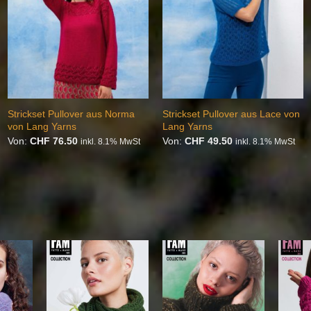
Strickset Pullover aus Norma
Strickset Pullover aus Lace von
von Lang Yarns
Lang Yarns
Von:
CHF
76.50
Von:
CHF
49.50
inkl. 8.1% MwSt
inkl. 8.1% MwSt
 die
Auf die
Auf die
hliste
Wunschliste
Wunschliste