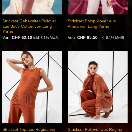
Strickset Gehäkelter Pullover
Strickset Polopullover aus
aus Baby Cotton von Lang
Amira von Lang Yarns
Yarns
Von:
CHF
62.10
Von:
CHF
85.50
inkl. 8.1% MwSt
inkl. 8.1% MwSt
Auf die
Auf die
Wunschliste
Wunschliste
Strickset Top aus Regina von
Strickset Pullover aus Regina