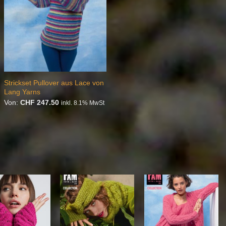
Strickset Pullover aus Lace von
Lang Yarns
Von:
CHF
247.50
inkl. 8.1% MwSt
Auf die
Auf die
Auf die
Wunschliste
Wunschliste
Wunschliste