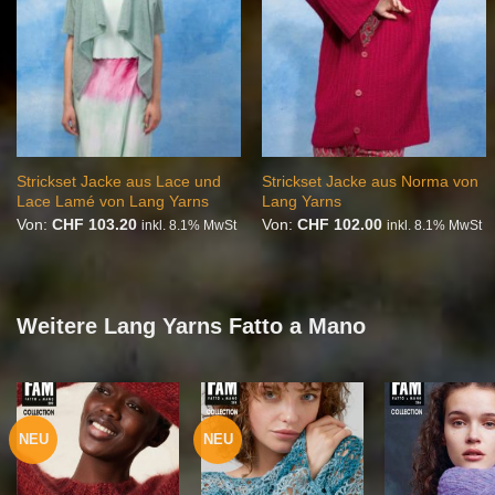
Strickset Jacke aus Lace und
Strickset Jacke aus Norma von
Lace Lamé von Lang Yarns
Lang Yarns
Von:
CHF
103.20
Von:
CHF
102.00
inkl. 8.1% MwSt
inkl. 8.1% MwSt
Weitere Lang Yarns Fatto a Mano
NEU
NEU
Auf die
Auf die
Auf
Wunschliste
Wunschliste
Wunsc