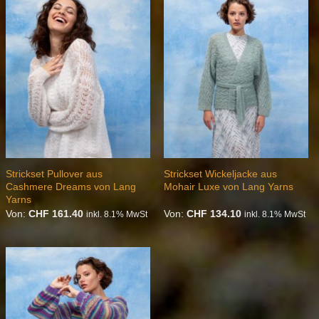
Auf die
Auf die
Wunschliste
Wunschliste
Strickset Pullover aus
Strickset Wickeljacke aus
Cashmere Dreams von Lang
Mohair Luxe von Lang Yarns
Yarns
Von:
CHF
161.40
Von:
CHF
134.10
inkl. 8.1% MwSt
inkl. 8.1% MwSt
Auf die
Wunschliste