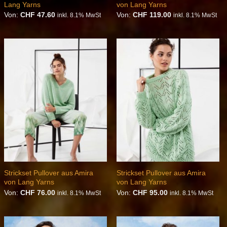
Lang Yarns
von Lang Yarns
Von:
CHF
47.60
Von:
CHF
119.00
inkl. 8.1% MwSt
inkl. 8.1% MwSt
Auf die
Auf die
Wunschliste
Wunschliste
Strickset Pullover aus Amira
Strickset Pullover aus Amira
von Lang Yarns
von Lang Yarns
Von:
CHF
76.00
Von:
CHF
95.00
inkl. 8.1% MwSt
inkl. 8.1% MwSt