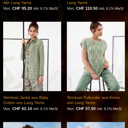
von Lang Yarns
Lang Yarns
Von:
CHF
95.20
Von:
CHF
110.50
inkl. 8.1% MwSt
inkl. 8.1% MwSt
Auf die
Auf die
Wunschliste
Wunschliste
Strickset Jacke aus Baby
Strickset Pullunder aus Amira
Cotton von Lang Yarns
von Lang Yarns
Von:
CHF
62.10
Von:
CHF
57.00
inkl. 8.1% MwSt
inkl. 8.1% MwSt