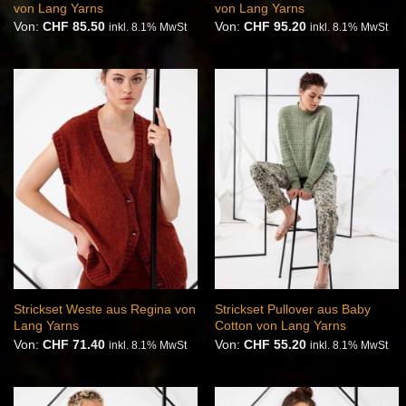
von Lang Yarns
von Lang Yarns
Von:
CHF
85.50
Von:
CHF
95.20
inkl. 8.1% MwSt
inkl. 8.1% MwSt
Auf die
Auf die
Wunschliste
Wunschliste
Strickset Weste aus Regina von
Strickset Pullover aus Baby
Lang Yarns
Cotton von Lang Yarns
Von:
CHF
71.40
Von:
CHF
55.20
inkl. 8.1% MwSt
inkl. 8.1% MwSt