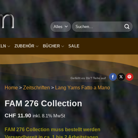
Suchen
nach:
ELN
ZUBEHÖR
BÜCHER
SALE
Gefällt es Dir? Teile auf
Home
>
Zeitschriften
>
Lang Yarns Fatto a Mano
FAM 276 Collection
CHF
11.90
inkl. 8.1% MwSt
FAM 276 Collection muss bestellt werden
Versandbereit in ca. 1 bis 2 Arbeitstagen