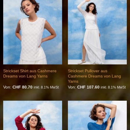
Auf die
Auf die
Wunschliste
Wunschliste
Strickset Shirt aus Cashmere
Strickset Pullover aus
Dreams von Lang Yarns
Cashmere Dreams von Lang
Yarns
Von:
CHF
80.70
Von:
CHF
107.60
inkl. 8.1% MwSt
inkl. 8.1% MwSt
Auf die
Auf die
Wunschliste
Wunschliste