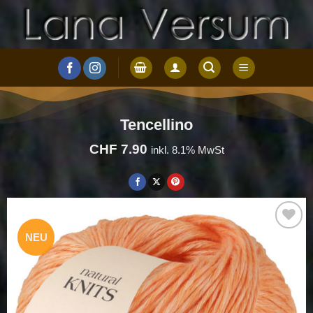
Zum
Inhalt
springen
Tencellino
CHF
7.90
inkl. 8.1% MwSt
NEU
Auf die
Wunschliste