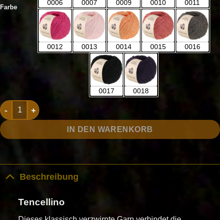
0006
0007
0009
0010
0011
Farbe
0012
0013
0014
0015
0016
0017
0018
Tencellino Menge
IN DEN WARENKORB
Beschreibung
Tencellino
Dieses klassisch verzwirnte Garn verbindet die