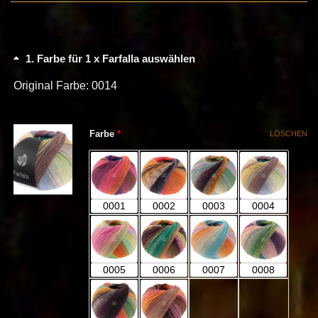
1
Farbe für 1 x Farfalla auswählen
Original Farbe: 0014
(für Farfalla)
Farbe
*
LÖSCHEN
0001
0002
0003
0004
0005
0006
0007
0008