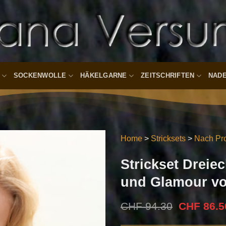
SOCKENWOLLE
HÄKELGARNE
ZEITSCHRIFTEN
NAD
Home
>
Stricksets
>
Nach Pro
Strickset Dreie
Auf die
Wunschliste
und Glamour vo
Ursprüngl
CHF
94.30
CHF
86.5
Preis
war: