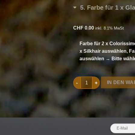
5
Farbe für 1 x G
CHF
0.00
inkl. 8.1% MwSt
Farbe für 2 x Colorissim
x Silkhair auswählen, F
auswählen
→
Bitte wäh
Strickset Dreieckstuch aus C
IN DEN W