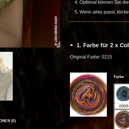
Optional können Sie die
Wenn alles passt, klick
1
Farbe für 2 x C
Original Farbe: 0215
(f
Farbe
*
0009
ONEN (0)