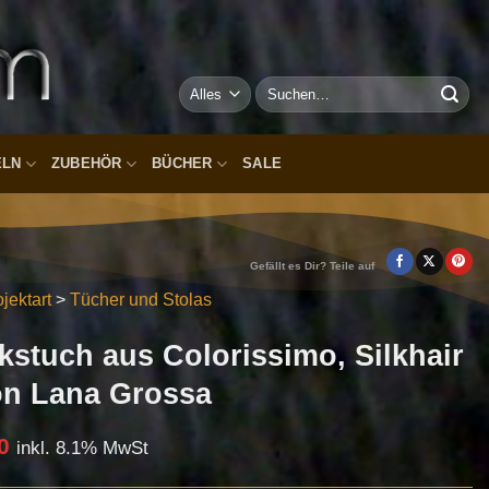
Suchen
nach:
ELN
ZUBEHÖR
BÜCHER
SALE
Gefällt es Dir? Teile auf
jektart
>
Tücher und Stolas
ckstuch aus Colorissimo, Silkhair
n Lana Grossa
icher
Aktueller
0
inkl. 8.1% MwSt
Preis
ist: