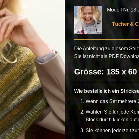
CHF 94.3
Modell Nr. 13 au
Tücher & C
Die Anleitung zu diesem Stri
Sie ist nicht als PDF Downloa
Grösse: 185 x 60
Wie bestelle ich ein Stricks
Wenn das Set mehrere G
Wählen Sie für jede Ko
Block durch klicken auf d
Sie können jederzeit z