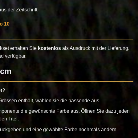
0
CHF 86.50.
s der Zeitschrift:
o 10
ckset erhalten Sie
kostenlos
als Ausdruck mit der Lieferung.
d verfügbar.
 cm
et?
rössen enthält, wählen sie die passende aus.
mponente die gewünschte Farbe aus. Öffnen Sie dazu jeden
en Titel.
urückgehen und eine gewählte Farbe nochmals ändern.