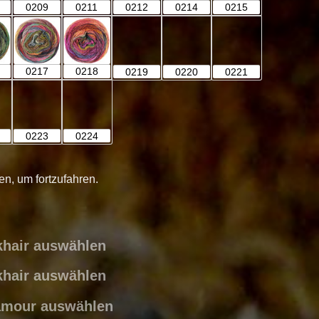
0209
0211
0212
0214
0215
0217
0218
0219
0220
0221
0223
0224
en, um fortzufahren.
lkhair auswählen
lkhair auswählen
lamour auswählen