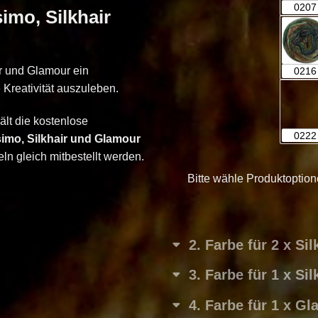
0207
imo, Silkhair
ir und Glamour ein
0216
e Kreativität auszuleben.
ält die kostenlose
0222
simo, Silkhair und Glamour
ln gleich mitbestellt werden.
Bitte wähle Produktoption
2
Farbe für 2 x Si
3
Farbe für 1 x Si
4
Farbe für 1 x G