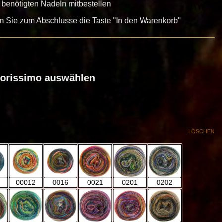
 benötigten Nadeln mitbestellen
en Sie zum Abschlusse die Taste "In den Warenkorb"
olorissimo auswählen
ür Colorissimo)
LÖSCHEN
00012
0016
0021
0201
0202