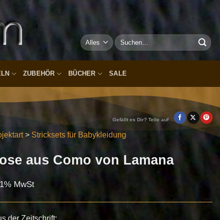
Suchen
nach:
ELN
ZUBEHÖR
BÜCHER
SALE
Gefällt es Dir? Teile auf
jektart
>
Stricksets für Babykleidung
hose aus Como von Lamana
8.1% MwSt
 der Zeitschrift: