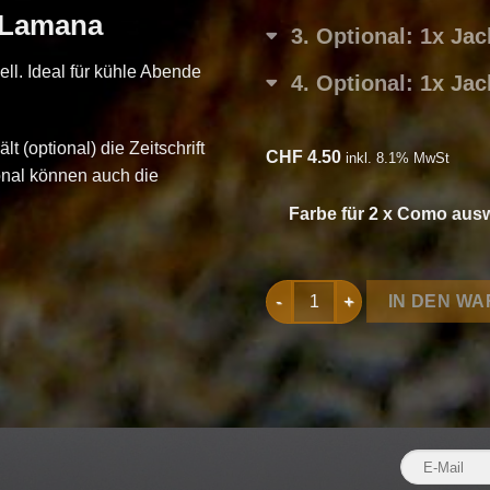
 Lamana
3
Optional: 1x Ja
ll. Ideal für kühle Abende
4
Optional: 1x Ja
 (optional) die Zeitschrift
CHF
4.50
inkl. 8.1% MwSt
onal können auch die
Farbe für 2 x Como aus
Strickset Babyhose aus Com
IN DEN W