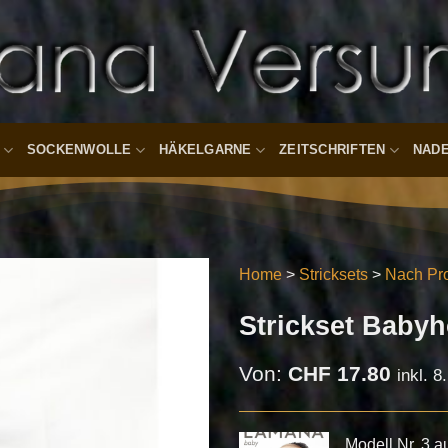
SOCKENWOLLE
HÄKELGARNE
ZEITSCHRIFTEN
NAD
Home
>
Stricksets
>
Nach Pro
Strickset Baby
Auf die
Wunschliste
Von:
CHF
17.80
inkl. 
Modell Nr. 3 aus