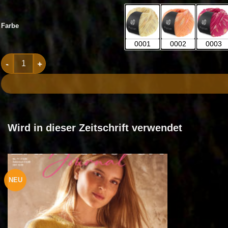
Farbe
0001
0002
0003
Popcorn Menge
Wird in dieser Zeitschrift verwendet
NEU
Auf die
Wunschliste