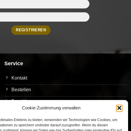
Service
Kontakt
Bestellen
Bezahlen
Cookie-Zustimmung verwalten
Versand
ptimales Erlebnis zu bieten, verwenden wir Technologien wie Cookies, um
Umtausch/Rückgabe
mationen zu speichern und/oder darauf zuzugreifen. Wenn du diesen
 zustimmst, können wir Daten wie das Surfverhalten oder eindeutige IDs auf