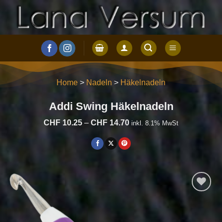
Zum
Inhalt
springen
Home
>
Nadeln
>
Häkelnadeln
Addi Swing Häkelnadeln
Preisspanne:
CHF
10.25
–
CHF
14.70
inkl. 8.1% MwSt
CHF 10.25
bis
CHF 14.70
Auf die
Wunschliste