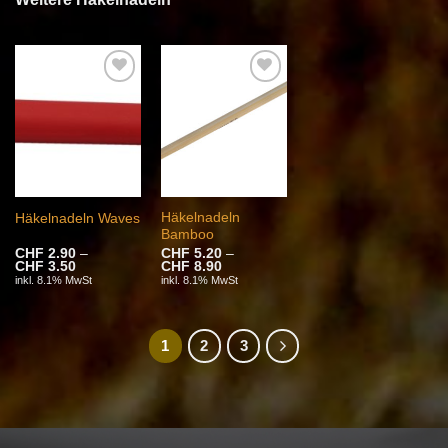
Auf die
Auf die
Wunschliste
Wunschliste
Häkelnadeln
Häkelnadeln Waves
Bamboo
CHF
2.90
–
CHF
5.20
–
Preisspanne:
Preisspanne:
CHF
3.50
CHF
8.90
CHF 2.90
CHF 5.20
inkl. 8.1% MwSt
inkl. 8.1% MwSt
bis
bis
CHF 3.50
CHF 8.90
1
2
3