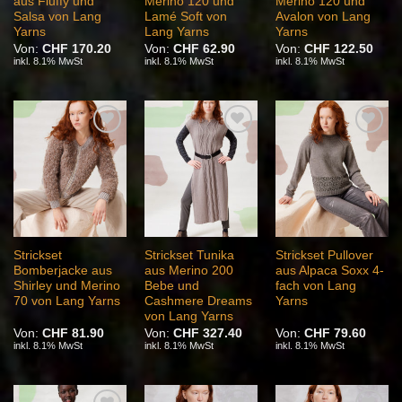
aus Fluffy und
Merino 120 und
Merino 120 und
Salsa von Lang
Lamé Soft von
Avalon von Lang
Yarns
Lang Yarns
Yarns
Von:
CHF
170.20
Von:
CHF
62.90
Von:
CHF
122.50
inkl. 8.1% MwSt
inkl. 8.1% MwSt
inkl. 8.1% MwSt
Auf die
Auf die
Auf die
Wunschliste
Wunschliste
Wunschliste
Strickset
Strickset Tunika
Strickset Pullover
Bomberjacke aus
aus Merino 200
aus Alpaca Soxx 4-
Shirley und Merino
Bebe und
fach von Lang
70 von Lang Yarns
Cashmere Dreams
Yarns
von Lang Yarns
Von:
CHF
81.90
Von:
CHF
327.40
Von:
CHF
79.60
inkl. 8.1% MwSt
inkl. 8.1% MwSt
inkl. 8.1% MwSt