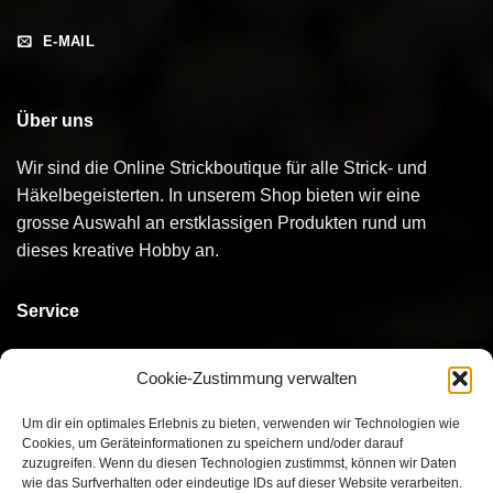
E-MAIL
Über uns
Wir sind die Online Strickboutique für alle Strick- und
Häkelbegeisterten. In unserem Shop bieten wir eine
grosse Auswahl an erstklassigen Produkten rund um
dieses kreative Hobby an.
Service
Kontakt
Cookie-Zustimmung verwalten
Bestellen
Um dir ein optimales Erlebnis zu bieten, verwenden wir Technologien wie
Cookies, um Geräteinformationen zu speichern und/oder darauf
Bezahlen
zuzugreifen. Wenn du diesen Technologien zustimmst, können wir Daten
wie das Surfverhalten oder eindeutige IDs auf dieser Website verarbeiten.