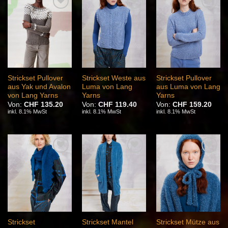
Auf die
Auf die
Auf die
Wunschliste
Wunschliste
Wunschliste
Strickset Pullover
Strickset Weste aus
Strickset Pullover
aus Yak und Avalon
Luma von Lang
aus Luma von Lang
von Lang Yarns
Yarns
Yarns
Von:
CHF
135.20
Von:
CHF
119.40
Von:
CHF
159.20
inkl. 8.1% MwSt
inkl. 8.1% MwSt
inkl. 8.1% MwSt
Auf die
Auf die
Auf die
Wunschliste
Wunschliste
Wunschliste
Strickset
Strickset Mantel
Strickset Mütze aus