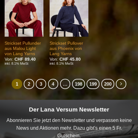
Auf die
Auf die
Wunschliste
Wunschliste
Strickset Pullunder
Strickset Pullover
aus Malou Light
aus Phoenix von
von Lang Yarns
Lang Yarns
Von:
CHF
89.40
Von:
CHF
45.80
inkl. 8.1% MwSt
inkl. 8.1% MwSt
1
2
3
4
…
198
199
200
Der Lana Versum Newsletter
Abonnieren Sie jetzt den Newsletter und verpassen keine
News und Aktionen mehr. Dazu gibt's einen 5 Fr.
Gutschein.