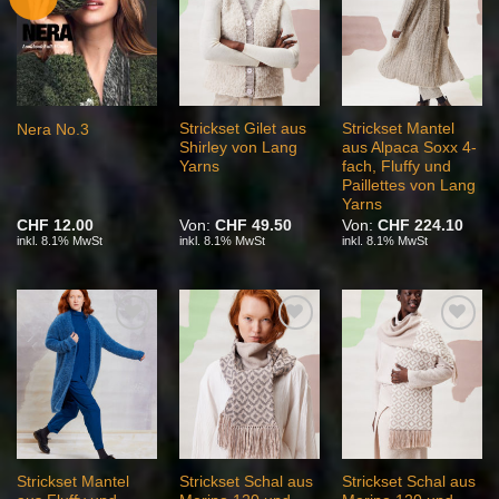
Wunschliste
Wunschliste
Wunschliste
Strickset Gilet aus
Strickset Mantel
Nera No.3
Shirley von Lang
aus Alpaca Soxx 4-
Yarns
fach, Fluffy und
Paillettes von Lang
Yarns
CHF
12.00
Von:
CHF
49.50
Von:
CHF
224.10
inkl. 8.1% MwSt
inkl. 8.1% MwSt
inkl. 8.1% MwSt
Auf die
Auf die
Auf die
Wunschliste
Wunschliste
Wunschliste
Strickset Mantel
Strickset Schal aus
Strickset Schal aus