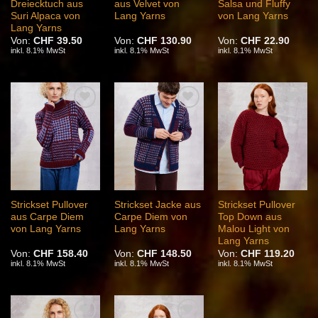
Dreiecktuch aus
aus Velvet von
Salsa und Fluffy
Suri Alpaca von
Lang Yarns
von Lang Yarns
Lang Yarns
Von:
CHF
39.50
Von:
CHF
130.90
Von:
CHF
22.90
inkl. 8.1% MwSt
inkl. 8.1% MwSt
inkl. 8.1% MwSt
Auf die
Auf die
Auf die
Wunschliste
Wunschliste
Wunschliste
Strickset Pullover
Strickset Jacke aus
Strickset Pullover
aus Carpe Diem
Carpe Diem von
Top Down aus
von Lang Yarns
Lang Yarns
Malou Light von
Lang Yarns
Von:
CHF
158.40
Von:
CHF
148.50
Von:
CHF
119.20
inkl. 8.1% MwSt
inkl. 8.1% MwSt
inkl. 8.1% MwSt