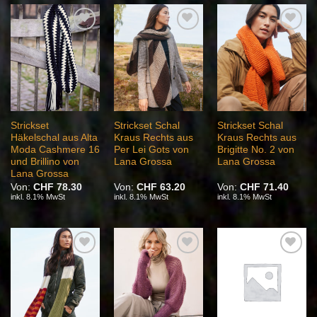
Auf die
Auf die
Auf die
Wunschliste
Wunschliste
Wunschliste
Strickset
Strickset Schal
Strickset Schal
Häkelschal aus Alta
Kraus Rechts aus
Kraus Rechts aus
Moda Cashmere 16
Per Lei Gots von
Brigitte No. 2 von
und Brillino von
Lana Grossa
Lana Grossa
Lana Grossa
Von:
CHF
78.30
Von:
CHF
63.20
Von:
CHF
71.40
inkl. 8.1% MwSt
inkl. 8.1% MwSt
inkl. 8.1% MwSt
Auf die
Auf die
Auf die
Wunschliste
Wunschliste
Wunschliste