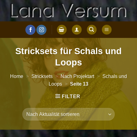
Zum
Inhalt
springen
Stricksets für Schals und
Loops
Home
>
Stricksets
>
Nach Projektart
>
Schals und
Loops
>
Seite 13
FILTER